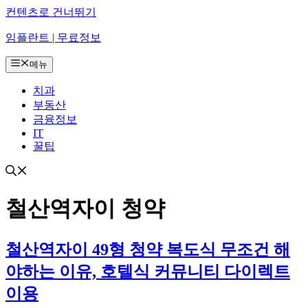
컨텐츠로 건너뛰기
임플란트 | 무료정보
메뉴
치과
부동산
금융정보
IT
꿀팁
철산역자이 청약
철산역자이 49형 청약 복도식 무조건 해
야하는 이유, 호텔식 커뮤니티 다이렉트
이용