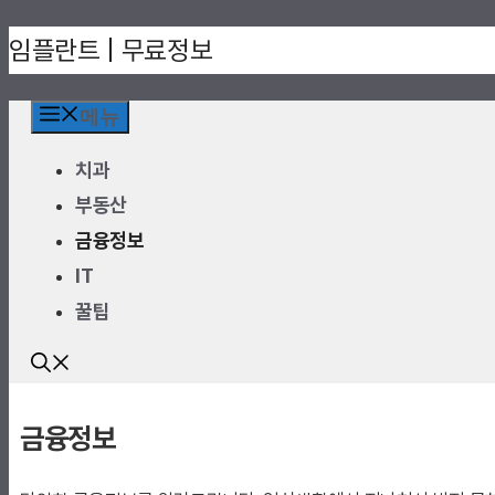
컨
임플란트 | 무료정보
텐
츠
메뉴
로
치과
건
부동산
너
금융정보
뛰
기
IT
꿀팁
금융정보