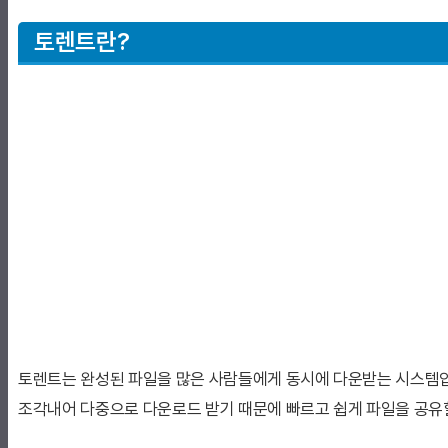
토렌트란?
토렌트는 완성된 파일을 많은 사람들에게 동시에 다운받는 시스템
조각내어 다중으로 다운로드 받기 때문에 빠르고 쉽게 파일을 공유할