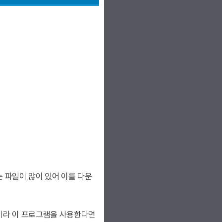
 파일이 많이 있어 이를 다운
이라 이 프로그램을 사용한다면