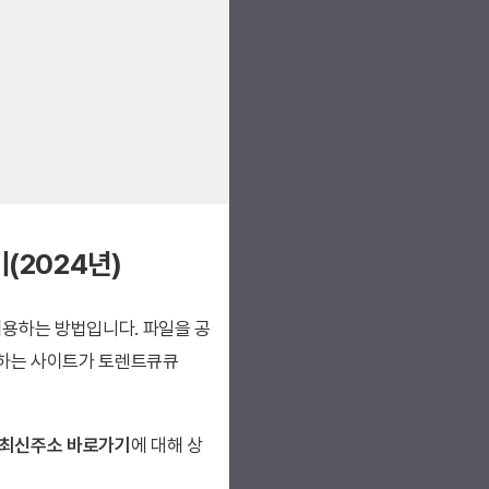
(2024년)
이용하는 방법입니다. 파일을 공
유하는 사이트가 토렌트큐큐
최신주소 바로가기
에 대해 상