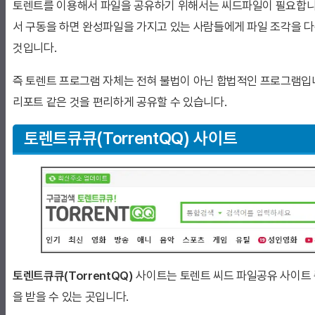
토렌트를 이용해서 파일을 공유하기 위해서는 씨드파일이 필요합니
서 구동을 하면 완성파일을 가지고 있는 사람들에게 파일 조각을
것입니다.
즉 토렌트 프로그램 자체는 전혀 불법이 아닌 합법적인 프로그램입
리포트 같은 것을 편리하게 공유할 수 있습니다.
토렌트큐큐(TorrentQQ) 사이트
토렌트큐큐(TorrentQQ)
사이트는 토렌트 씨드 파일공유 사이트 
을 받을 수 있는 곳입니다.