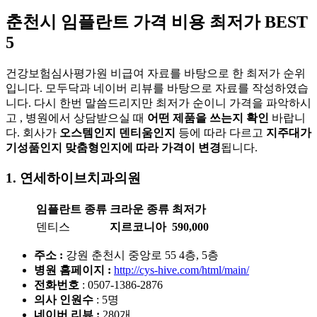
춘천시
임플란트 가격 비용 최저가 BEST
5
건강보험심사평가원 비급여 자료를 바탕으로 한 최저가 순위
입니다. 모두닥과 네이버 리뷰를 바탕으로 자료를 작성하였습
니다. 다시 한번 말씀드리지만 최저가 순이니 가격을 파악하시
고 , 병원에서 상담받으실 때
어떤 제품을 쓰는지 확인
바랍니
다. 회사가
오스템인지 덴티움인지
등에 따라 다르고
지주대가
기성품인지 맞춤형인지에 따라 가격이 변경
됩니다.
1. 연세하이브치과
의원
임플란트 종류
크라운 종류
최저가
덴티스
지르코니아
590,000
주소 :
강원 춘천시 중앙로 55 4층, 5층
병원 홈페이지
:
http://cys-hive.com/html/main/
전화번호
: 0507-1386-2876
의사 인원수
: 5명
네이버 리뷰 :
280개