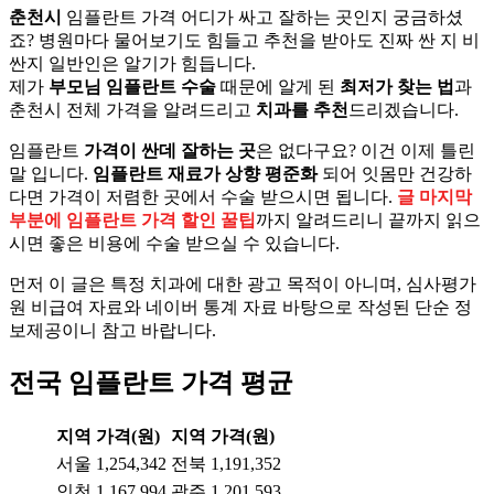
춘천시
임플란트 가격 어디가 싸고 잘하는 곳인지 궁금하셨
죠? 병원마다 물어보기도 힘들고 추천을 받아도 진짜 싼 지 비
싼지 일반인은 알기가 힘듭니다.
제가
부모님 임플란트 수술
때문에 알게 된
최저가 찾는 법
과
춘천시 전체 가격을 알려드리고
치과를 추천
드리겠습니다.
임플란트
가격이 싼데 잘하는 곳
은 없다구요? 이건 이제 틀린
말 입니다.
임플란트 재료가 상향 평준화
되어 잇몸만 건강하
다면 가격이 저렴한 곳에서 수술 받으시면 됩니다.
글 마지막
부분에 임플란트 가격 할인 꿀팁
까지 알려드리니 끝까지 읽으
시면 좋은 비용에 수술 받으실 수 있습니다.
먼저 이 글은 특정 치과에 대한 광고 목적이 아니며, 심사평가
원 비급여 자료와 네이버 통계 자료 바탕으로 작성된 단순 정
보제공이니 참고 바랍니다.
전국 임플란트 가격 평균
지역
가격(원)
지역
가격(원)
서울
1,254,342
전북
1,191,352
인천
1,167,994
광주
1,201,593