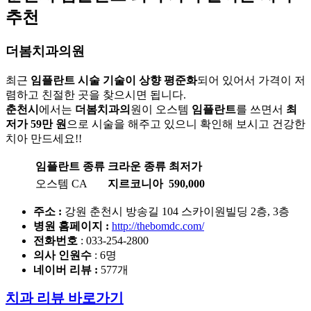
추천
더봄치과의원
최근
임플란트 시술 기술이 상향 평준화
되어 있어서 가격이 저
렴하고 친절한 곳을 찾으시면 됩니다.
춘천시
에서는
더봄치과의
원이 오스템
임플란트
를 쓰면서
최
저가 59만 원
으로 시술을 해주고 있으니 확인해 보시고 건강한
치아 만드세요!!
임플란트 종류
크라운 종류
최저가
오스템 CA
지르코니아
590,000
주소 :
강원 춘천시 방송길 104 스카이원빌딩 2층, 3층
병원 홈페이지
:
http://thebomdc.com/
전화번호
: 033-254-2800
의사 인원수
: 6명
네이버 리뷰 :
577개
치과 리뷰 바로가기