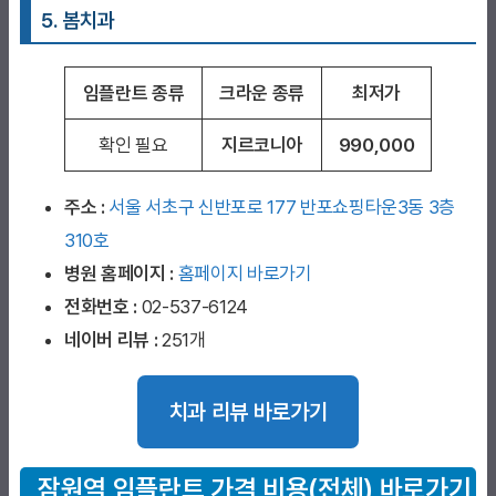
5. 봄치과
임플란트 종류
크라운 종류
최저가
확인 필요
지르코니아
990,000
주소 :
서울 서초구 신반포로 177 반포쇼핑타운3동 3층
310호
병원 홈페이지
:
홈페이지 바로가기
전화번호 :
02-537-6124
네이버 리뷰 :
251개
치과 리뷰 바로가기
잠원역
임플란트 가격 비용(전체) 바로가기