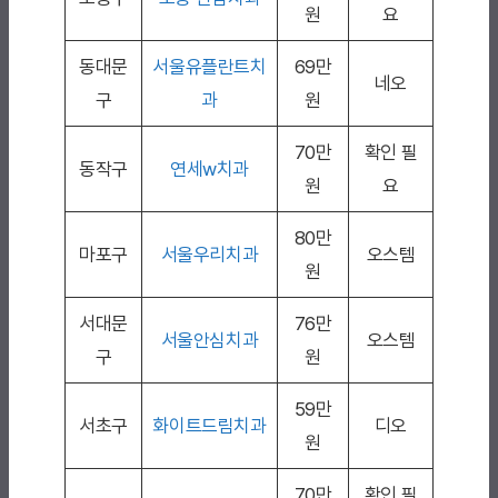
원
요
동대문
서울유플란트치
69만
네오
구
과
원
70만
확인 필
동작구
연세w치과
원
요
80만
마포구
서울우리치과
오스템
원
서대문
76만
서울안심치과
오스템
구
원
59만
서초구
화이트드림치과
디오
원
70만
확인 필