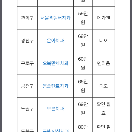
59만
관악구
서울리멤버치과
메가젠
원
68만
광진구
온아치과
네오
원
60만
구로구
오복만세치과
덴티움
원
66만
금천구
봄플란트치과
디오
원
69만
확인 필
노원구
오른치과
원
요
80만
확인 필
도봉구
도봉 안심치과