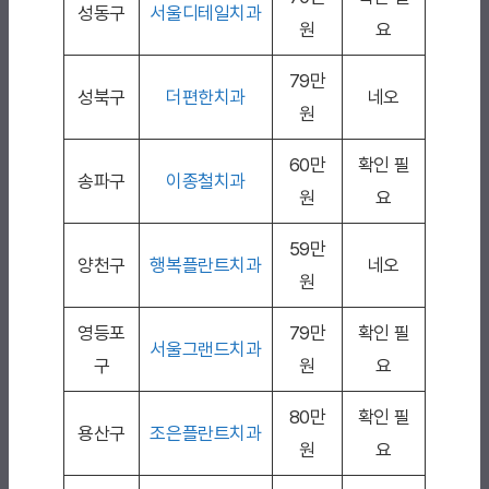
성동구
서울디테일치과
원
요
79만
성북구
더편한치과
네오
원
60만
확인 필
송파구
이종철치과
원
요
59만
양천구
행복플란트치과
네오
원
영등포
79만
확인 필
서울그랜드치과
구
원
요
80만
확인 필
용산구
조은플란트치과
원
요