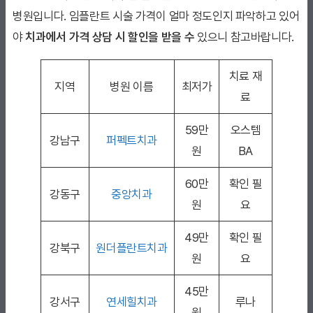
병원입니다. 임플란트 시술 가격이 얼마 정도인지 파악하고 있어
야
치과에서 가격 상담 시 할인을 받을 수
있으니 참고바랍니다.
치료 재
지역
병원 이름
최저가
료
59만
오스템
강남구
퍼펙트치과
원
BA
60만
확인 필
강동구
중앙치과
원
요
49만
확인 필
강북구
원더플란트치과
원
요
45만
강서구
연세힐치과
루나
원