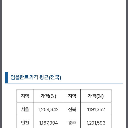
임플란트 가격 평균(전국)
지역
가격(원)
지역
가격(원)
서울
1,254,342
전북
1,191,352
인천
1,167,994
광주
1,201,593