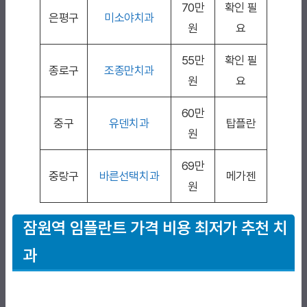
70만
확인 필
은평구
미소야치과
원
요
55만
확인 필
종로구
조종만치과
원
요
60만
중구
유덴치과
탑플란
원
69만
중랑구
바른선택치과
메가젠
원
잠원역 임플란트 가격 비용 최저가 추천 치
과