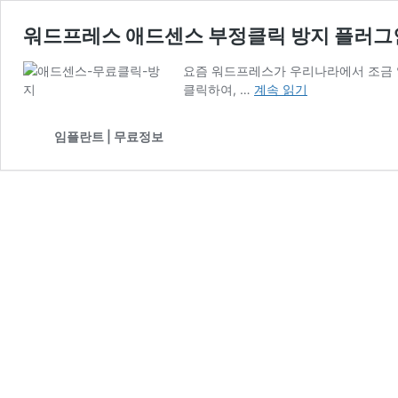
워드프레스 애드센스 부정클릭 방지 플러그
요즘 워드프레스가 우리나라에서 조금 
워
클릭하여, …
계속 읽기
드
프
임플란트 | 무료정보
레
스
애
드
센
스
부
정
클
릭
방
지
플
러