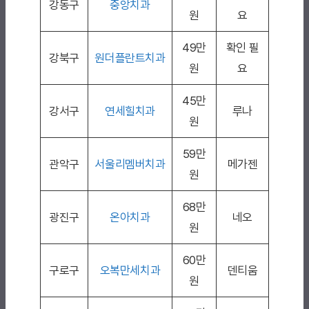
강동구
중앙치과
원
요
49만
확인 필
강북구
원더플란트치과
원
요
45만
강서구
연세힐치과
루나
원
59만
관악구
서울리멤버치과
메가젠
원
68만
광진구
온아치과
네오
원
60만
구로구
오복만세치과
덴티움
원