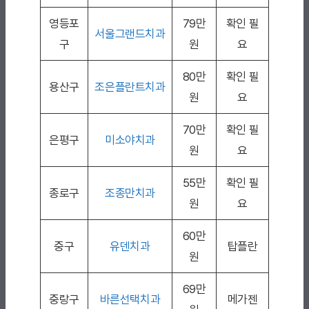
영등포
79만
확인 필
서울그랜드치과
구
원
요
80만
확인 필
용산구
조은플란트치과
원
요
70만
확인 필
은평구
미소야치과
원
요
55만
확인 필
종로구
조종만치과
원
요
60만
중구
유덴치과
탑플란
원
69만
중랑구
바른선택치과
메가젠