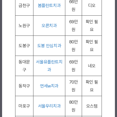
66만
금천구
봄플란트치과
디오
원
69만
확인 필
노원구
오른치과
원
요
80만
확인 필
도봉구
도봉 안심치과
원
요
동대문
서울유플란트치
69만
네오
구
과
원
70만
확인 필
동작구
연세w치과
원
요
80만
마포구
서울우리치과
오스템
원