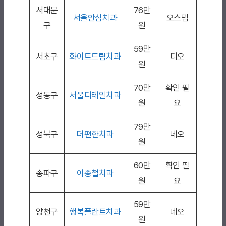
서대문
76만
서울안심치과
오스템
구
원
59만
서초구
화이트드림치과
디오
원
70만
확인 필
성동구
서울디테일치과
원
요
79만
성북구
더편한치과
네오
원
60만
확인 필
송파구
이종철치과
원
요
59만
양천구
행복플란트치과
네오
원