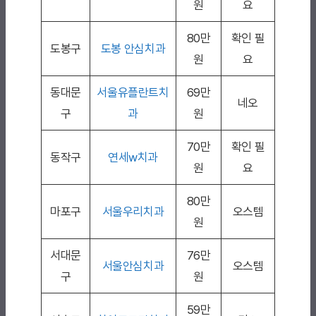
원
요
80만
확인 필
도봉구
도봉 안심치과
원
요
동대문
서울유플란트치
69만
네오
구
과
원
70만
확인 필
동작구
연세w치과
원
요
80만
마포구
서울우리치과
오스템
원
서대문
76만
서울안심치과
오스템
구
원
59만