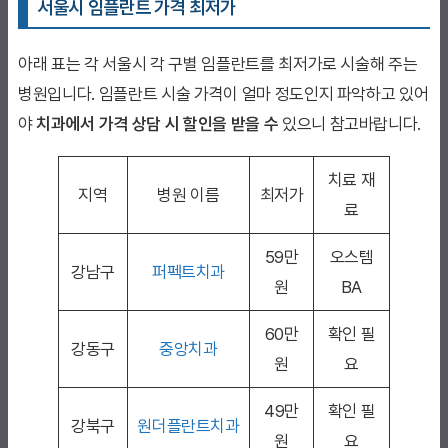
서울시 임플란트 가격 최저가
아래 표는 각 서울시 각 구별 임플란트를 최저가로 시술해 주는
병원입니다. 임플란트 시술 가격이 얼마 정도인지 파악하고 있어
야
치과에서 가격 상담 시 할인을 받을 수
있으니 참고바랍니다.
치료 재
지역
병원 이름
최저가
료
59만
오스템
강남구
퍼펙트치과
원
BA
60만
확인 필
강동구
중앙치과
원
요
49만
확인 필
강북구
원더플란트치과
원
요