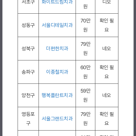
서초구
화이트드림치과
디오
원
70만
확인 필
성동구
서울디테일치과
원
요
79만
성북구
더편한치과
네오
원
60만
확인 필
송파구
이종철치과
원
요
59만
양천구
행복플란트치과
네오
원
영등포
79만
확인 필
서울그랜드치과
구
원
요