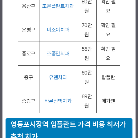
80만
확인 필
용산구
조은플란트치과
원
요
70만
확인 필
은평구
미소야치과
원
요
55만
확인 필
종로구
조종만치과
원
요
60만
중구
유덴치과
탑플란
원
69만
중랑구
바른선택치과
메가젠
원
영등포시장역 임플란트 가격 비용 최저가
추천 치과