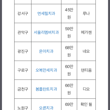
45만
강서구
연세힐치과
루나
원
59만
관악구
서울리멤버치과
메가젠
원
68만
광진구
온아치과
네오
원
60만
구로구
오복만세치과
덴티움
원
66만
금천구
봄플란트치과
디오
원
69만
확인 필
노원구
오른치과