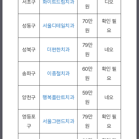
서초구
화이트드림치과
디오
원
70만
확인 필
성동구
서울디테일치과
원
요
79만
성북구
더편한치과
네오
원
60만
확인 필
송파구
이종철치과
원
요
59만
양천구
행복플란트치과
네오
원
영등포
79만
확인 필
서울그랜드치과
구
원
요