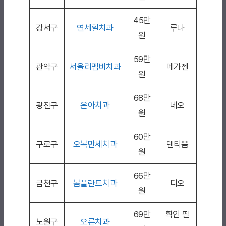
45만
강서구
연세힐치과
루나
원
59만
관악구
서울리멤버치과
메가젠
원
68만
광진구
온아치과
네오
원
60만
구로구
오복만세치과
덴티움
원
66만
금천구
봄플란트치과
디오
원
69만
확인 필
노원구
오른치과