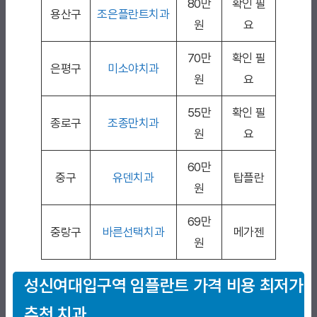
80만
확인 필
용산구
조은플란트치과
원
요
70만
확인 필
은평구
미소야치과
원
요
55만
확인 필
종로구
조종만치과
원
요
60만
중구
유덴치과
탑플란
원
69만
중랑구
바른선택치과
메가젠
원
성신여대입구역 임플란트 가격 비용 최저가
추천 치과