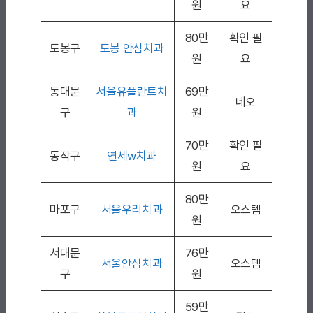
원
요
80만
확인 필
도봉구
도봉 안심치과
원
요
동대문
서울유플란트치
69만
네오
구
과
원
70만
확인 필
동작구
연세w치과
원
요
80만
마포구
서울우리치과
오스템
원
서대문
76만
서울안심치과
오스템
구
원
59만