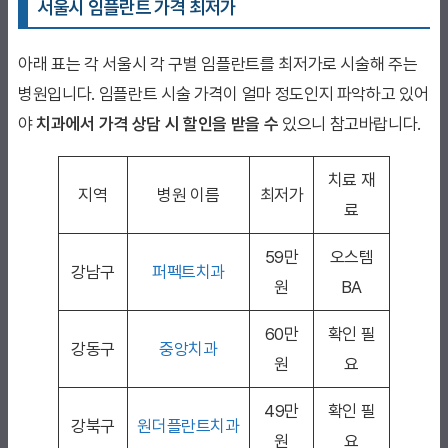
서울시 임플란트 가격 최저가
아래 표는 각 서울시 각 구별 임플란트를 최저가로 시술해 주는
병원입니다. 임플란트 시술 가격이 얼마 정도인지 파악하고 있어
야
치과에서 가격 상담 시 할인을 받을 수
있으니 참고바랍니다.
치료 재
지역
병원 이름
최저가
료
59만
오스템
강남구
퍼펙트치과
원
BA
60만
확인 필
강동구
중앙치과
원
요
49만
확인 필
강북구
원더플란트치과
원
요