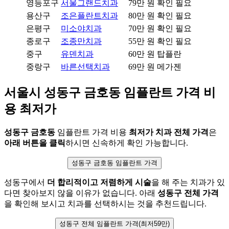
영등포구
서울그랜드치과
79만 원
확인 필요
용산구
조은플란트치과
80만 원
확인 필요
은평구
미소야치과
70만 원
확인 필요
종로구
조종만치과
55만 원
확인 필요
중구
유덴치과
60만 원
탑플란
중랑구
바른선택치과
69만 원
메가젠
서울시 성동구 금호동 임플란트 가격 비
용
최저가
성동구 금호동
임플란트 가격 비용
최저가 치과 전체 가격
은
아래 버튼을 클릭
하시면 신속하게 확인 가능합니다.
성동구 금호동 임플란트 가격
성동구에서
더 합리적이고 저렴하게 시술
을 해 주는 치과가 있
다면 찾아보지 않을 이유가 없습니다. 아래
성동구 전체 가격
을 확인해 보시고 치과를 선택하시는 것을 추천드립니다.
성동구 전체 임플란트 가격(최저59만)