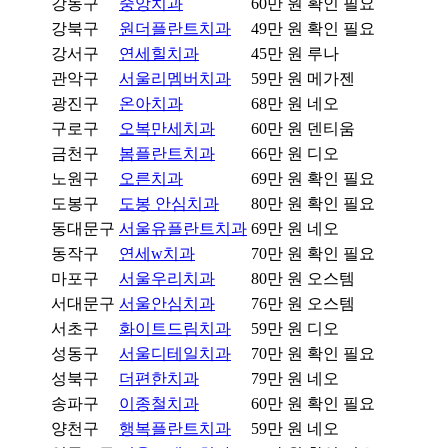
강동구
중앙치과
60만 원
확인 필요
강북구
원더플란트치과
49만 원
확인 필요
강서구
연세힐치과
45만 원
루나
관악구
서울리멤버치과
59만 원
메가젠
광진구
온아치과
68만 원
네오
구로구
오복만세치과
60만 원
덴티움
금천구
봄플란트치과
66만 원
디오
노원구
오른치과
69만 원
확인 필요
도봉구
도봉 안심치과
80만 원
확인 필요
동대문구
서울유플란트치과
69만 원
네오
동작구
연세w치과
70만 원
확인 필요
마포구
서울우리치과
80만 원
오스템
서대문구
서울안심치과
76만 원
오스템
서초구
화이트드림치과
59만 원
디오
성동구
서울디테일치과
70만 원
확인 필요
성북구
더편한치과
79만 원
네오
송파구
이종철치과
60만 원
확인 필요
양천구
행복플란트치과
59만 원
네오