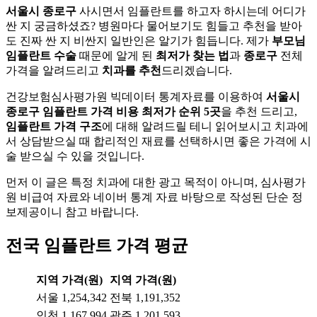
서울시 종로구
사시면서 임플란트를 하고자 하시는데 어디가
싼 지 궁금하셨죠? 병원마다 물어보기도 힘들고 추천을 받아
도 진짜 싼 지 비싼지 일반인은 알기가 힘듭니다. 제가
부모님
임플란트 수술
때문에 알게 된
최저가 찾는 법
과
종로구
전체
가격을 알려드리고
치과를 추천
드리겠습니다.
건강보험심사평가원 빅데이터 통계자료를 이용하여
서울시
종로구
임플란트 가격 비용 최저가 순위 5곳
을 추천 드리고,
임플란트 가격 구조
에 대해 알려드릴 테니 읽어보시고 치과에
서 상담받으실 때 합리적인 재료를 선택하시면 좋은 가격에 시
술 받으실 수 있을 것입니다.
먼저 이 글은 특정 치과에 대한 광고 목적이 아니며, 심사평가
원 비급여 자료와 네이버 통계 자료 바탕으로 작성된 단순 정
보제공이니 참고 바랍니다.
전국 임플란트 가격 평균
지역
가격(원)
지역
가격(원)
서울
1,254,342
전북
1,191,352
인천
1,167,994
광주
1,201,593