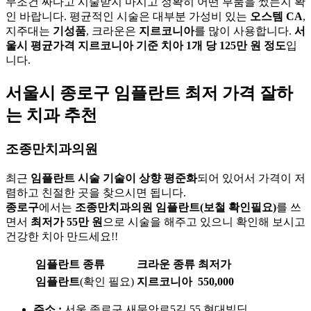
무조건 싸다고 시술받지 마시고 정확히 어떤 부품을 썼는지 확
인 바랍니다. 평균적인 시술은 대부분 가성비 있는
오스템 CA
,
지주대는
기성품
, 크라운은
지르코니아
를 많이 사용합니다.
서
울시 평균가격 지르코니아 기준 치아 1개 당 125만 원 정도
입
니다.
서울시
종로구
임플란트 최저 가격 잘하
는 치과 추천
조종만치과의원
최근
임플란트 시술 기술이 상향 평준화
되어 있어서 가격이 저
렴하고 친절한 곳을 찾으시면 됩니다.
종로구
에서는
조종만치과의원
임플란트(보철 확인필요)
를 쓰
면서
최저가 55만 원
으로 시술을 해주고 있으니 확인해 보시고
건강한 치아 만드세요!!
임플란트 종류
크라운 종류
최저가
임플란트
(확인 필요)
지르코니아
550,000
주소 :
서울 종로구 새문안로5길 55 현대빌딩