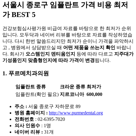
서울시
종로구
임플란트 가격 비용 최저
가 BEST 5
건강보험심사평가원 비급여 자료를 바탕으로 한 최저가 순위
입니다. 모두닥과 네이버 리뷰를 바탕으로 자료를 작성하였습
니다. 다시 한번 말씀드리지만 최저가 순이니 가격을 파악하시
고 , 병원에서 상담받으실 때
어떤 제품을 쓰는지 확인
바랍니
다. 회사가
오스템인지 덴티움인지
등에 따라 다르고
지주대가
기성품인지 맞춤형인지에 따라 가격이 변경
됩니다.
1. 푸르메치과의원
임플란트 종류
크라운 종류
최저가
임플란트(확인 필요)
지르코니아
600,000
주소 :
서울 종로구 자하문로 89
병원 홈페이지
:
http://www.purmedental.org
전화번호
: 02-6395-7020
의사 인원수
: 1명
네이버 리뷰 :
31개