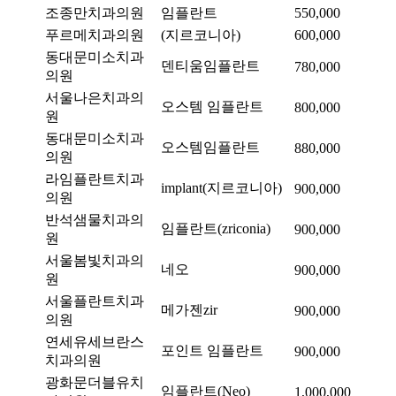
조종만치과의원
임플란트
550,000
푸르메치과의원
(지르코니아)
600,000
동대문미소치과
덴티움임플란트
780,000
의원
서울나은치과의
오스템 임플란트
800,000
원
동대문미소치과
오스템임플란트
880,000
의원
라임플란트치과
implant(지르코니아)
900,000
의원
반석샘물치과의
임플란트(zriconia)
900,000
원
서울봄빛치과의
네오
900,000
원
서울플란트치과
메가젠zir
900,000
의원
연세유세브란스
포인트 임플란트
900,000
치과의원
광화문더블유치
임플란트(Neo)
1,000,000