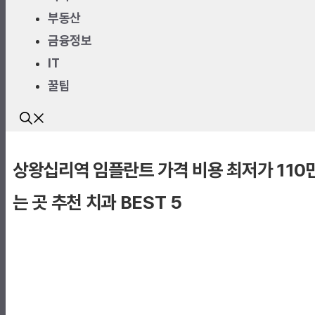
너
부동산
뛰
금융정보
기
IT
꿀팁
상왕십리역 임플란트 가격 비용 최저가 110만
는 곳 추천 치과 BEST 5