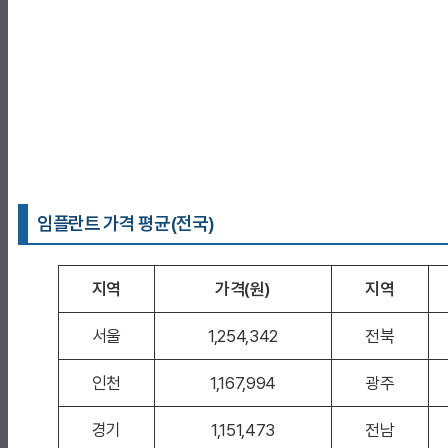
임플란트 가격 평균(전국)
지역
가격(원)
지역
서울
1,254,342
전북
인천
1,167,994
광주
경기
1,151,473
전남