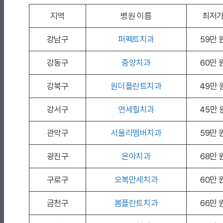
지역
병원 이름
최저
강남구
퍼펙트치과
59만 
강동구
중앙치과
60만 
강북구
원더플란트치과
49만 
강서구
연세힐치과
45만 
관악구
서울리멤버치과
59만 
광진구
온아치과
68만 
구로구
오복만세치과
60만 
금천구
봄플란트치과
66만 