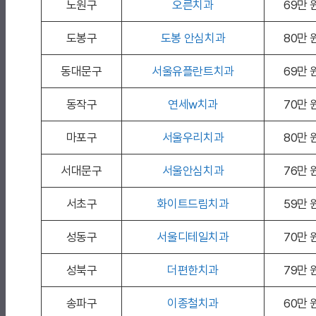
노원구
오른치과
69만 
도봉구
도봉 안심치과
80만 
동대문구
서울유플란트치과
69만 
동작구
연세w치과
70만 
마포구
서울우리치과
80만 
서대문구
서울안심치과
76만 
서초구
화이트드림치과
59만 
성동구
서울디테일치과
70만 
성북구
더편한치과
79만 
송파구
이종철치과
60만 