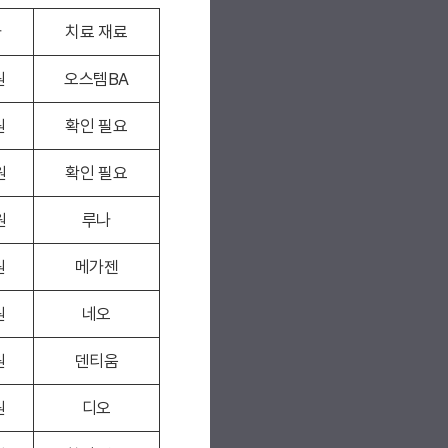
가
치료 재료
원
오스템BA
원
확인 필요
원
확인 필요
원
루나
원
메가젠
원
네오
원
덴티움
원
디오