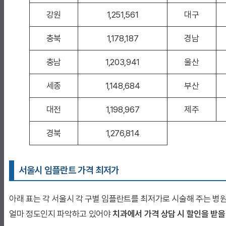
강원
1,251,561
대구
충북
1,178,187
경남
충남
1,203,941
울산
세종
1,148,684
부산
대전
1,198,967
제주
경북
1,276,814
서울시 임플란트 가격 최저가
아래 표는 각 서울시 각 구별 임플란트를 최저가로 시술해 주는 병
얼마 정도인지 파악하고 있어야
치과에서 가격 상담 시 할인을 받을