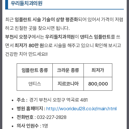
우리들치과의원
최근
임플란트 시술 기술이 상향 평준화
되어 있어서 가격이 저렴
하고 친절한 곳을 찾으시면 됩니다.
부천시 오정구
에서는
우리들치과의원
이
덴티스 임플란트
를 쓰
면서
최저가 80만 원
으로 시술을 해주고 있으니 확인해 보시고
건강한 치아 만드세요!!
임플란트 종류
크라운 종류
최저가
덴티스
지르코니아
800,000
주소 :
경기 부천시 오정구 역곡로 481
병원 홈페이지
:
http://woorideul28.co.kr/main.html
전화번호
: 032-227-2828
의사 인원수
: 1명