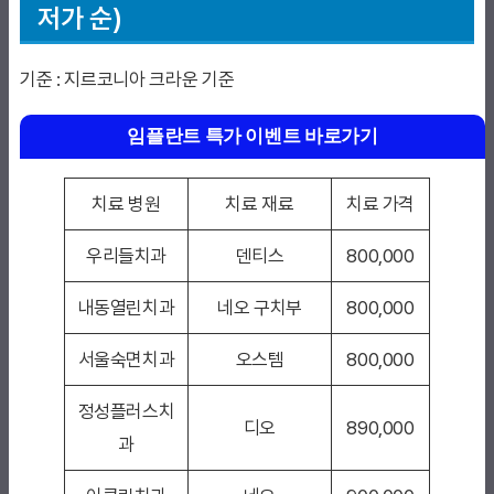
저가 순)
기준 : 지르코니아 크라운 기준
임플란트 특가 이벤트 바로가기
치료 병원
치료 재료
치료 가격
우리들치과
덴티스
800,000
내동열린치과
네오 구치부
800,000
서울숙면치과
오스템
800,000
정성플러스치
디오
890,000
과