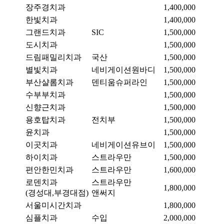
장주경치과
1,400,000
한빛치과
1,400,000
그랜드치과
SIC
1,500,000
도시치과
1,500,000
드림패밀리치과
국산
1,500,000
별빛치과
네비게이션원바디
1,500,000
부산샬롬치과
덴티움슈퍼라인
1,500,000
수부부치과
1,500,000
신향근치과
1,500,000
용호탑치과
전치부
1,500,000
윤치과
1,500,000
이곳치과
네비게이션유브이
1,500,000
하이치과
스트라우만
1,500,000
편안한민치과
스트라우만
1,600,000
로덴치과
스트라우만
1,800,000
(경성대,부경대점)
앤써지
서울미시간치과
1,800,000
심플치과
수입
2,000,000