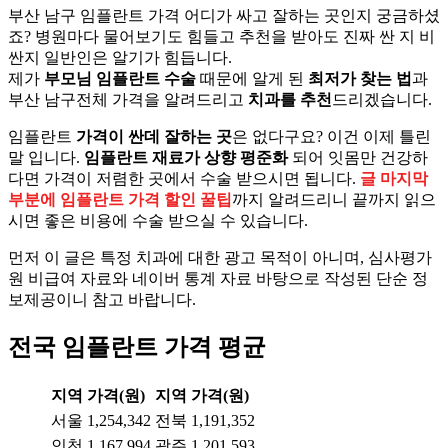
부산 남구 임플란트 가격 어디가 싸고 잘하는 곳인지 궁금하셨
죠? 병원마다 물어보기도 힘들고 추천을 받아도 진짜 싼 지 비
싼지 일반인은 알기가 힘듭니다.
제가
부모님 임플란트 수술
때문에 알게 된
최저가 찾는 법
과
부산 남구전체 가격을 알려드리고
치과를 추천
드리겠습니다.
임플란트
가격이 싼데 잘하는 곳
은 없다구요? 이건 이제 틀린
말 입니다.
임플란트 재료가 상향 평준화
되어 잇몸만 건강하
다면 가격이 저렴한 곳에서 수술 받으시면 됩니다.
글 마지막
부분에 임플란트 가격 할인 꿀팁
까지 알려드리니 끝까지 읽으
시면 좋은 비용에 수술 받으실 수 있습니다.
먼저 이 글은 특정 치과에 대한 광고 목적이 아니며, 심사평가
원 비급여 자료와 네이버 통계 자료 바탕으로 작성된 단순 정
보제공이니 참고 바랍니다.
전국 임플란트 가격 평균
지역
가격(원)
지역
가격(원)
서울
1,254,342
전북
1,191,352
인천
1,167,994
광주
1,201,593