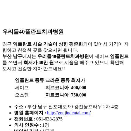
우리들40플란트치과병원
최근
임플란트 시술 기술이 상향 평준화
되어 있어서 가격이 저
렴하고 친절한 곳을 찾으시면 됩니다.
부산 남구
에서는
우리들40플란트치과병원
이 세이프
임플란트
를 쓰면서
최저가 40만 원
으로 시술을 해주고 있으니 확인해
보시고 건강한 치아 만드세요!!
임플란트 종류
크라운 종류
최저가
세이프
지르코니아
400,000
오스템
지르코니아
750,000
주소 :
부산 남구 전포대로 90 강진융프라우 2차 4층
병원 홈페이지
:
http://youjindental.com/
전화번호
: 051-633-2875
의사 인원수
: 1명