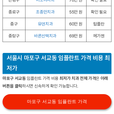
은평구
미소야치과
70만 원
확인 필요
종로구
조종만치과
55만 원
확인 필요
중구
유덴치과
60만 원
탑플란
중랑구
바른선택치과
69만 원
메가젠
서울시 마포구 서교동 임플란트 가격 비용
최
저가
마포구 서교동
임플란트 가격 비용
최저가 치과 전체 가격
은
아래
버튼을 클릭
하시면 신속하게 확인 가능합니다.
마포구 서교동 임플란트 가격