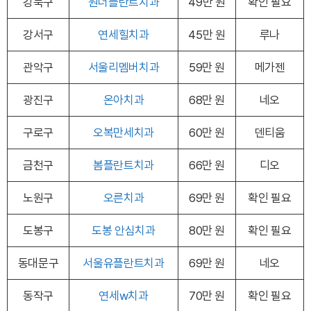
강북구
원더플란트치과
49만 원
확인 필요
강서구
연세힐치과
45만 원
루나
관악구
서울리멤버치과
59만 원
메가젠
광진구
온아치과
68만 원
네오
구로구
오복만세치과
60만 원
덴티움
금천구
봄플란트치과
66만 원
디오
노원구
오른치과
69만 원
확인 필요
도봉구
도봉 안심치과
80만 원
확인 필요
동대문구
서울유플란트치과
69만 원
네오
동작구
연세w치과
70만 원
확인 필요