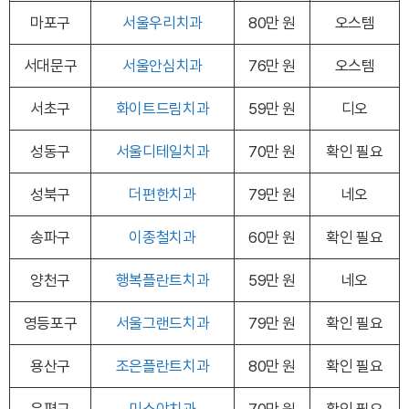
마포구
서울우리치과
80만 원
오스템
서대문구
서울안심치과
76만 원
오스템
서초구
화이트드림치과
59만 원
디오
성동구
서울디테일치과
70만 원
확인 필요
성북구
더편한치과
79만 원
네오
송파구
이종철치과
60만 원
확인 필요
양천구
행복플란트치과
59만 원
네오
영등포구
서울그랜드치과
79만 원
확인 필요
용산구
조은플란트치과
80만 원
확인 필요