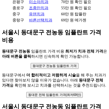
은평구
미소야치과
70만 원
확인 필요
종로구
조종만치과
55만 원
확인 필요
중구
유덴치과
60만 원
탑플란
중랑구
바른선택치과
69만 원
메가젠
서울시 동대문구 전농동 임플란트 가격
비용
동대문구 전농동
임플란트 가격 비용
최저가 치과 전체 가격
은
아래 버튼을 클릭
하시면 신속하게 확인 가능합니다.
동대문구 전농동 임플란트 가격
동대문구에서
더 합리적이고 저렴하게 시술
을 해 주는 치과가
있다면 찾아보지 않을 이유가 없습니다. 아래
동대문구 전체
가격
을 확인해 보시고 치과를 선택하시는 것을 추천드립니다.
동대문 전체 임플란트 가격(최저69만)
서울시 동대문구 전농동 임플란트 가격