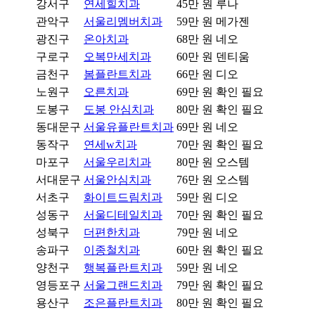
강서구
연세힐치과
45만 원
루나
관악구
서울리멤버치과
59만 원
메가젠
광진구
온아치과
68만 원
네오
구로구
오복만세치과
60만 원
덴티움
금천구
봄플란트치과
66만 원
디오
노원구
오른치과
69만 원
확인 필요
도봉구
도봉 안심치과
80만 원
확인 필요
동대문구
서울유플란트치과
69만 원
네오
동작구
연세w치과
70만 원
확인 필요
마포구
서울우리치과
80만 원
오스템
서대문구
서울안심치과
76만 원
오스템
서초구
화이트드림치과
59만 원
디오
성동구
서울디테일치과
70만 원
확인 필요
성북구
더편한치과
79만 원
네오
송파구
이종철치과
60만 원
확인 필요
양천구
행복플란트치과
59만 원
네오
영등포구
서울그랜드치과
79만 원
확인 필요
용산구
조은플란트치과
80만 원
확인 필요