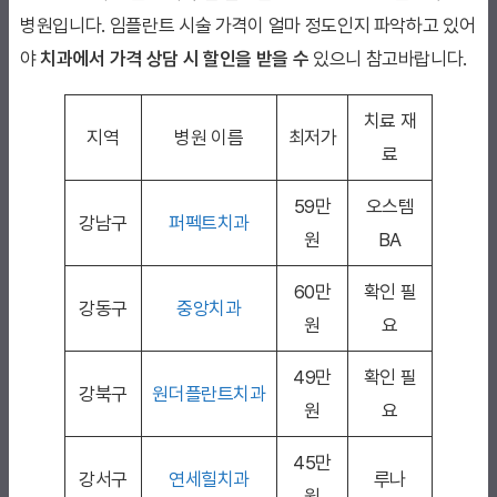
병원입니다. 임플란트 시술 가격이 얼마 정도인지 파악하고 있어
야
치과에서 가격 상담 시 할인을 받을 수
있으니 참고바랍니다.
치료 재
지역
병원 이름
최저가
료
59만
오스템
강남구
퍼펙트치과
원
BA
60만
확인 필
강동구
중앙치과
원
요
49만
확인 필
강북구
원더플란트치과
원
요
45만
강서구
연세힐치과
루나
원