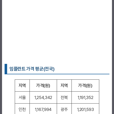
임플란트 가격 평균(전국)
지역
가격(원)
지역
가격(원)
서울
1,254,342
전북
1,191,352
인천
1,167,994
광주
1,201,593