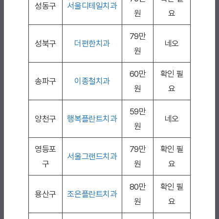
성동구
서울디테일치과
원
요
79만
성북구
더편한치과
네오
원
60만
확인 필
송파구
이종철치과
원
요
59만
양천구
행복플란트치과
네오
원
영등포
79만
확인 필
서울그랜드치과
구
원
요
80만
확인 필
용산구
조은플란트치과
원
요