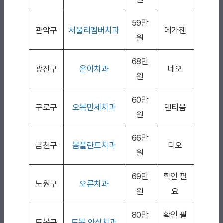
59만
관악구
서울리멤버치과
메가젠
원
68만
광진구
온아치과
네오
원
60만
구로구
오복만세치과
덴티움
원
66만
금천구
봄플란트치과
디오
원
69만
확인 필
노원구
오른치과
원
요
80만
확인 필
도봉구
도봉 안심치과