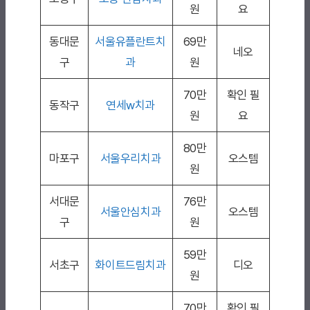
원
요
동대문
서울유플란트치
69만
네오
구
과
원
70만
확인 필
동작구
연세w치과
원
요
80만
마포구
서울우리치과
오스템
원
서대문
76만
서울안심치과
오스템
구
원
59만
서초구
화이트드림치과
디오
원
70만
확인 필