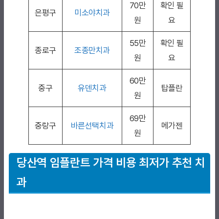
70만
확인 필
은평구
미소야치과
원
요
55만
확인 필
종로구
조종만치과
원
요
60만
중구
유덴치과
탑플란
원
69만
중랑구
바른선택치과
메가젠
원
당산역 임플란트 가격 비용 최저가 추천 치
과