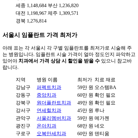
세종
1,148,684
부산
1,236,820
대전
1,198,967
제주
1,309,571
경북
1,276,814
서울시 임플란트 가격 최저가
아래 표는 각 서울시 각 구별 임플란트를 최저가로 시술해 주
는 병원입니다. 임플란트 시술 가격이 얼마 정도인지 파악하고
있어야
치과에서 가격 상담 시 할인을 받을 수
있으니 참고바
랍니다.
지역
병원 이름
최저가
치료 재료
강남구
퍼펙트치과
59만 원
오스템BA
강동구
중앙치과
60만 원
확인 필요
강북구
원더플란트치과
49만 원
확인 필요
강서구
연세힐치과
45만 원
루나
관악구
서울리멤버치과
59만 원
메가젠
광진구
온아치과
68만 원
네오
구로구
오복만세치과
60만 원
덴티움