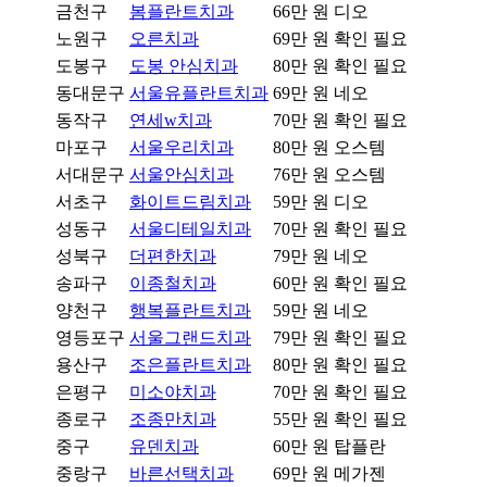
금천구
봄플란트치과
66만 원
디오
노원구
오른치과
69만 원
확인 필요
도봉구
도봉 안심치과
80만 원
확인 필요
동대문구
서울유플란트치과
69만 원
네오
동작구
연세w치과
70만 원
확인 필요
마포구
서울우리치과
80만 원
오스템
서대문구
서울안심치과
76만 원
오스템
서초구
화이트드림치과
59만 원
디오
성동구
서울디테일치과
70만 원
확인 필요
성북구
더편한치과
79만 원
네오
송파구
이종철치과
60만 원
확인 필요
양천구
행복플란트치과
59만 원
네오
영등포구
서울그랜드치과
79만 원
확인 필요
용산구
조은플란트치과
80만 원
확인 필요
은평구
미소야치과
70만 원
확인 필요
종로구
조종만치과
55만 원
확인 필요
중구
유덴치과
60만 원
탑플란
중랑구
바른선택치과
69만 원
메가젠