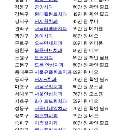
강동구
중앙치과
60만 원
확인 필요
강북구
원더플란트치과
49만 원
확인 필요
강서구
연세힐치과
45만 원
루나
관악구
서울리멤버치과
59만 원
메가젠
광진구
온아치과
68만 원
네오
구로구
오복만세치과
60만 원
덴티움
금천구
봄플란트치과
66만 원
디오
노원구
오른치과
69만 원
확인 필요
도봉구
도봉 안심치과
80만 원
확인 필요
동대문구
서울유플란트치과
69만 원
네오
동작구
연세w치과
70만 원
확인 필요
마포구
서울우리치과
80만 원
오스템
서대문구
서울안심치과
76만 원
오스템
서초구
화이트드림치과
59만 원
디오
성동구
서울디테일치과
70만 원
확인 필요
성북구
더편한치과
79만 원
네오
송파구
이종철치과
60만 원
확인 필요