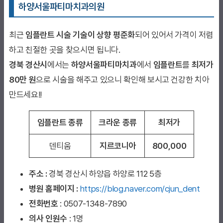
하양서울파티마치과의원
최근
임플란트 시술 기술이 상향 평준화
되어 있어서 가격이 저렴
하고 친절한 곳을 찾으시면 됩니다.
경북 경산시
에서는
하양서울파티마치과
에서
임플란트
를
최저가
80만 원
으로 시술을 해주고 있으니 확인해 보시고 건강한 치아
만드세요!!
임플란트 종류
크라운 종류
최저가
덴티움
지르코니아
800,000
주소 :
경북 경산시 하양읍 하양로 112 5층
병원 홈페이지
:
https://blog.naver.com/cjun_dent
전화번호
: 0507-1348-7890
의사 인원수
: 1명