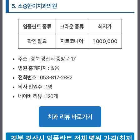
5. 소중한이치과
의원
임플란트 종류
크라운 종류
최저가
확인 필요
지르코니아
1,000,000
주소 :
경북 경산시 중방로 17
병원 홈페이지
:
없음
전화번호
: 053-817-2882
의사 인원수
: 1명
네이버 리뷰 :
120개
치과 리뷰 바로가기
경북 경산시 임플란트
전체 병원 가격(최저