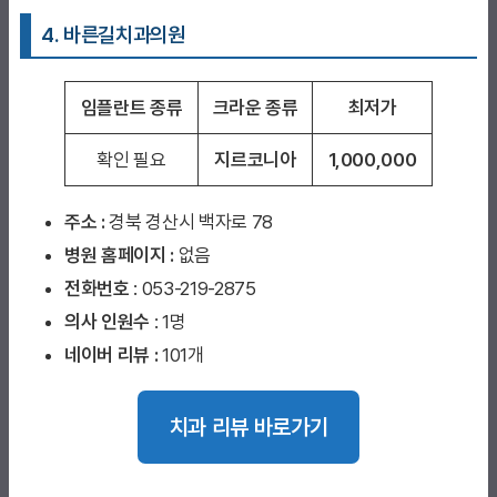
4. 바른길치과의원
임플란트 종류
크라운 종류
최저가
확인 필요
지르코니아
1,000,000
주소 :
경북 경산시 백자로 78
병원 홈페이지
:
없음
전화번호
: 053-219-2875
의사 인원수
: 1명
네이버 리뷰 :
101개
치과 리뷰 바로가기