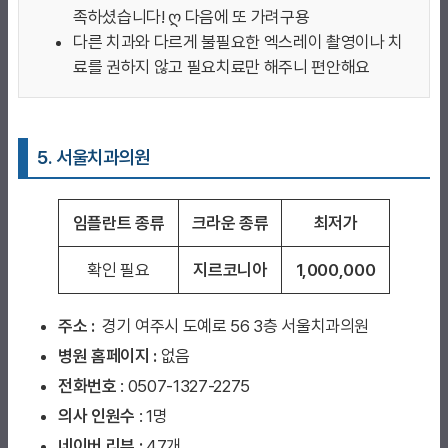
족하셨습니다! ღ 다음에 또 가려구용
다른 치과와 다르게 불필요한 엑스레이 촬영이나 치
료를 권하지 않고 필요치료만 해주니 편안해요
5. 서울치과
의원
임플란트 종류
크라운 종류
최저가
확인 필요
지르코니아
1,000,000
주소 :
경기 여주시 도예로 56 3층 서울치과의원
병원 홈페이지
:
없음
전화번호
: 0507-1327-2275
의사 인원수
: 1명
네이버 리뷰 :
47개