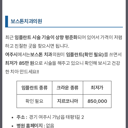
보스톤치과의원
최근
임플란트 시술 기술이 상향 평준화
되어 있어서 가격이 저렴
하고 친절한 곳을 찾으시면 됩니다.
여주시
에서는
보스톤 치과
의원이
임플란트(확인 필요)
를 쓰면서
최저가 85만 원
으로 시술을 해주고 있으니 확인해 보시고 건강
한 치아 만드세요!!
임플란트 종류
크라운 종류
최저가
확인 필요
지르코니아
850,000
주소 :
경기 여주시 가남읍 태평1길 2
병원 홈페이지
:
없음