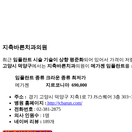
지축바른치과의원
최근
임플란트 시술 기술이 상향 평준화
되어 있어서 가격이 저
고양시 덕양구
에서는
지축바른치과
의원이
메가젠 임플란트
를
임플란트 종류
크라운 종류
최저가
메가젠
지르코니아
690,000
주소 :
경기 고양시 덕양구 지축1로 73 JS스퀘어 3층 303~3
병원 홈페이지
:
http://jcbarun.com/
전화번호
: 02-381-2875
의사 인원수
: 1명
네이버 리뷰 :
189개