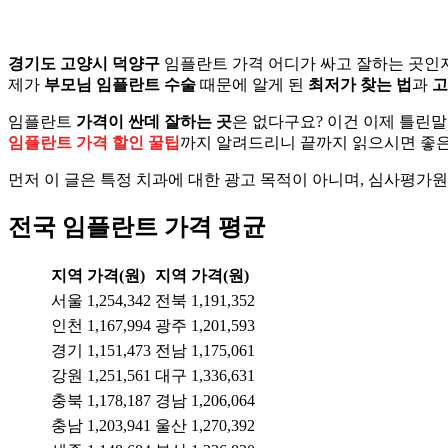
경기도 고양시 덕양구
임플란트 가격 어디가 싸고 잘하는 곳인
제가
부모님 임플란트 수술
때문에 알게 된
최저가 찾는 법
과
고
임플란트
가격이 싼데 잘하는 곳
은 없다구요? 이건 이제 틀린말
임플란트 가격 할인 꿀팁
까지 알려드리니 끝까지 읽으시면 좋은
먼저 이 글은 특정 치과에 대한 광고 목적이 아니며, 심사평가
전국 임플란트 가격 평균
지역
가격(원)
지역
가격(원)
서울
1,254,342
전북
1,191,352
인천
1,167,994
광주
1,201,593
경기
1,151,473
전남
1,175,061
강원
1,251,561
대구
1,336,631
충북
1,178,187
경남
1,206,064
충남
1,203,941
울산
1,270,392