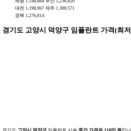
세종
1,148,684
부산
1,236,820
대전
1,198,967
제주
1,309,571
경북
1,276,814
경기도
고양시 덕양구
임플란트 가격(최저)
경기도
고양시 덕양구
임플란트 시술
중간 가격은 110만 원
입니